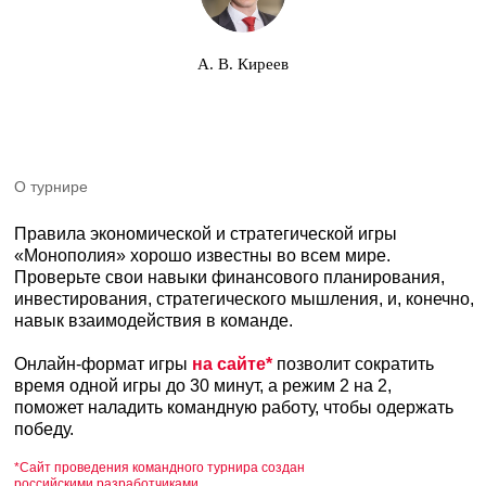
Правила экономической и стратегической игры
«Монополия» хорошо известны во всем мире.
А. В. Киреев
Проверьте свои навыки финансового планирования,
инвестирования, стратегического мышления, и, конечно,
навык взаимодействия в команде.
Онлайн-формат игры
на сайте*
позволит сократить
время одной игры до 30 минут, а режим 2 на 2,
поможет наладить командную работу, чтобы одержать
победу.
*Сайт проведения командного турнира создан
российскими разработчиками
Как принять участие?
Два простых действия:
Заполни форму;
По желанию ты можешь поддержать инициативу
нашей коллеги Ирины Тихоновой и сделать
добровольный благотворительный взнос
на нужды бойцов СВО