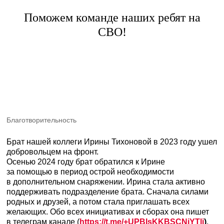
в дополнительном снаряжении. Ирина стала активно
поддерживать подразделение брата. Сначала силами
Поможем команде наших ребят на
родных и друзей, а потом стала приглашать всех
СВО!
желающих. Обо всех инициативах и сборах она пишет
в телеграм канале (
https://t.me/+UPBIsKKBSCNjYTli
)
.
Для участия в турнире, предлагаем сделать
добровольное пожертвование в любом размере,
которое поддержит наших солдат на фронте.
Вместе мы можем собрать 500 тысяч рублей
на приобретение Квадрокоптера DJI Mavic 3T.
Ссылка на благотворительный сбор:
https://messenger.online.sberbank.ru/sl/D0InB0nx56gkK5chq