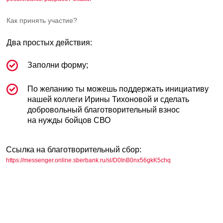
Ссылка на благотворительный сбор:
https://messenger.online.sberbank.ru/sl/D0InB0nx56gkK5chq
Благотворительность
Брат нашей коллеги Ирины Тихоновой в 2023 году ушел
добровольцем на фронт.
Осенью 2024 году брат обратился к Ирине
за помощью в период острой необходимости