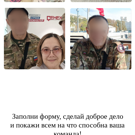
Регистрация до
26.12.2024
ФИО игрока №1
ФИО игрока №2
Наименование команды
Заполни форму, сделай доброе дело
и покажи всем на что способна ваша
Ник игрока №1 в Телеграм
команда!