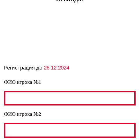
Ник игрока №2 в Телеграм
Зарегистрироваться
Ссылка на благотворительный сбор:
https://messenger.online.sberbank.ru/sl/D0InB0nx56gkK5chq